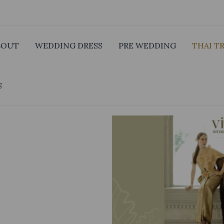
BOUT
WEDDING DRESS
PRE WEDDING
THAI T
S